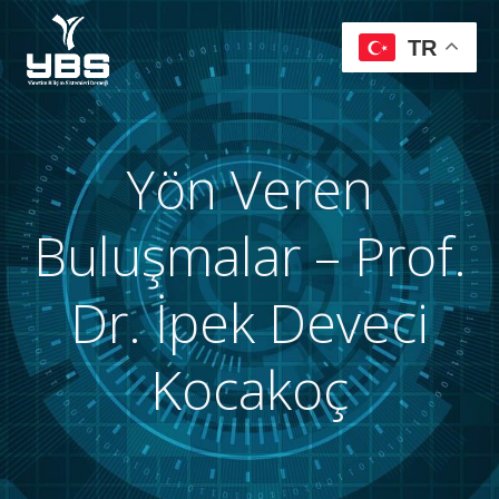
TR
Yön Veren
Buluşmalar – Prof.
Dr. İpek Deveci
Kocakoç