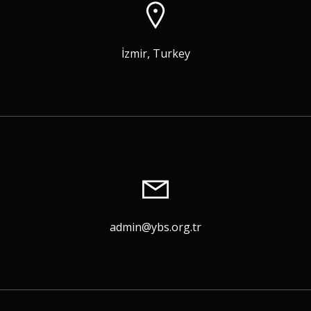
İzmir, Turkey
admin@ybs.org.tr