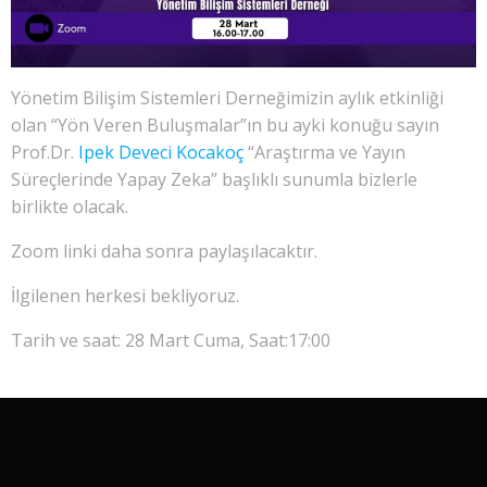
Yönetim Bilişim Sistemleri Derneğimizin aylık etkinliği
olan “Yön Veren Buluşmalar”ın bu ayki konuğu sayın
Prof.Dr.
Ipek Deveci Kocakoç
“Araştırma ve Yayın
Süreçlerinde Yapay Zeka” başlıklı sunumla bizlerle
birlikte olacak.
Zoom linki daha sonra paylaşılacaktır.
İlgilenen herkesi bekliyoruz.
Tarih ve saat: 28 Mart Cuma, Saat:17:00