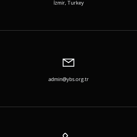
İzmir, Turkey
admin@ybs.org.tr