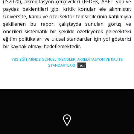
(IS2020), akreditasyon çerçeveleri (FEDEK, ABET vb.) ve
paydaş beklentileri gibi kritik konular ele alınmıştır.
Üniversite, kamu ve özel sektör temsilcilerinin katılımıyla
şekillenen bu rapor, çalıştayda sunulan görüş ve
önerileri sistematik bir şekilde özetleyerek gelecekteki
eğitim politikaları ve ulusal standartlar için yol gösterici
bir kaynak olmayı hedeflemektedir.
YBS EĞİTİMİNDE GÜNCEL TRENDLER, AKREDİTASYON VE KALİTE
STANDARTLARI
İndir