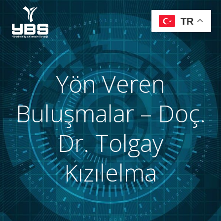
TR
Yön Veren
Buluşmalar – Doç.
Dr. Tolgay
Kızılelma