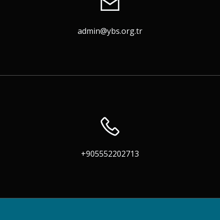
admin@ybs.org.tr
+905552202713